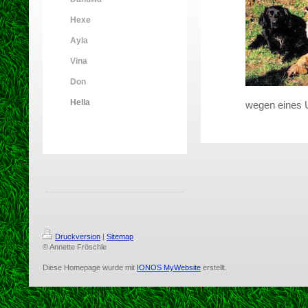
Hexe
Ayla
Vina
Don
Hella
wegen eines U
Druckversion
|
Sitemap
© Annette Fröschle
Diese Homepage wurde mit
IONOS MyWebsite
erstellt.