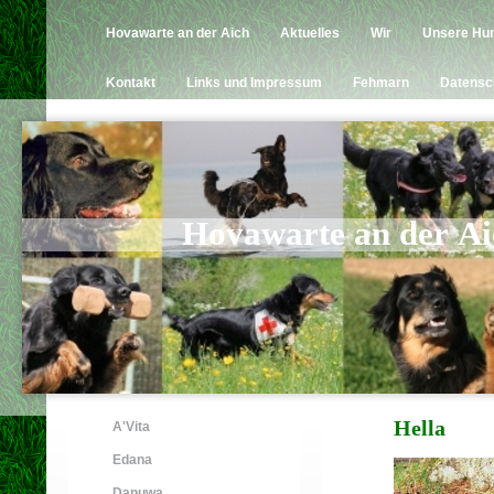
Hovawarte an der Aich
Aktuelles
Wir
Unsere Hu
Kontakt
Links und Impressum
Fehmarn
Datensc
Hovawarte an der Ai
Hella
A'Vita
Edana
Danuwa