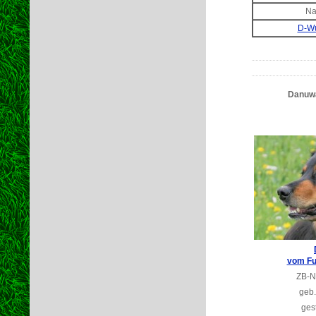
Na
D-Wu
Danuwa
vom Fu
ZB-N
geb.
ges