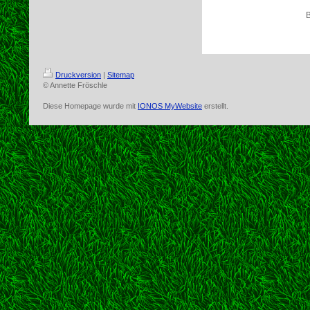
Druckversion
|
Sitemap
© Annette Fröschle
Diese Homepage wurde mit
IONOS MyWebsite
erstellt.