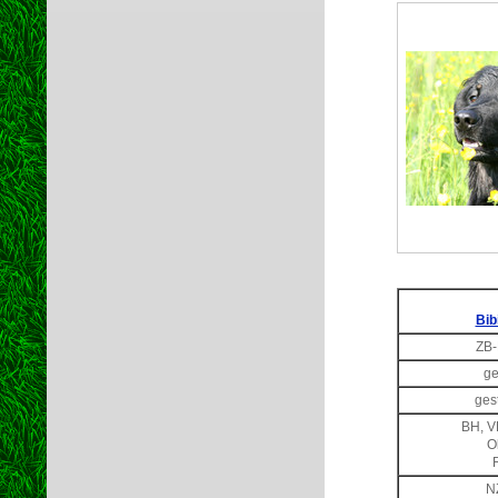
Bib
ZB-
ge
ges
BH, V
O
N