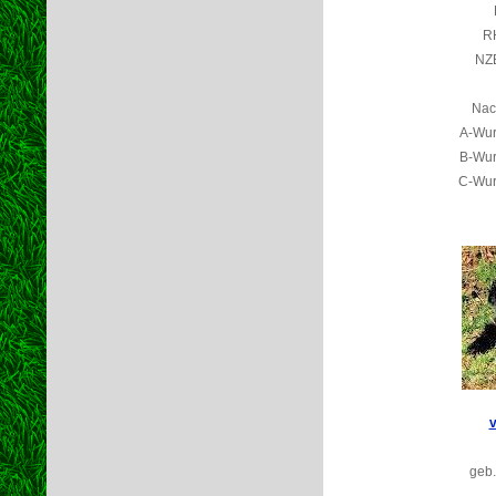
R
NZB
Nac
A-Wur
B-Wur
C-Wurf
v
geb.