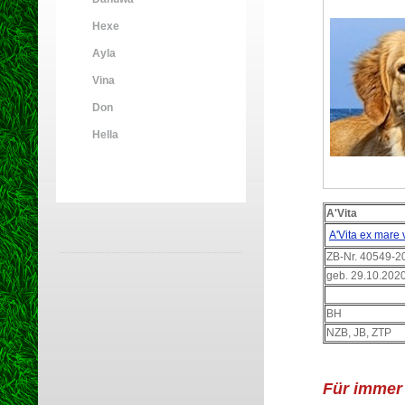
Hexe
Ayla
Vina
Don
Hella
A'Vita
A'Vita ex mare 
ZB-Nr.
40549-2
geb. 29.10.202
BH
NZB, JB, ZTP
Für immer