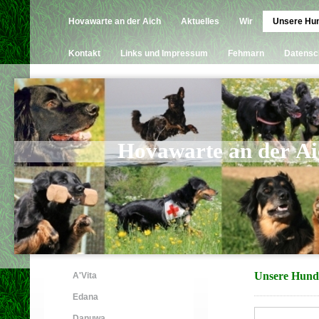
Hovawarte an der Aich
Aktuelles
Wir
Unsere Hu
Kontakt
Links und Impressum
Fehmarn
Datensc
Hovawarte an der Ai
Unsere Hund
A'Vita
Edana
Danuwa